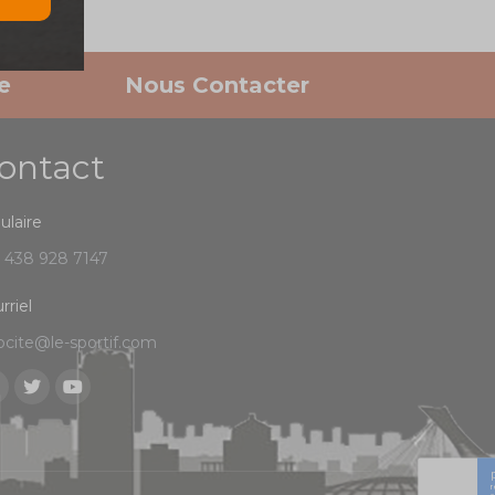
e
Nous Contacter
ontact
lulaire
) 438 928 7147
rriel
ocite@le-sportif.com