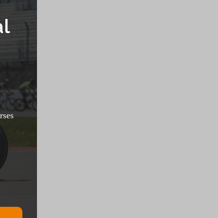
al
rses