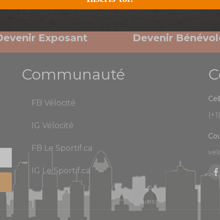
Devenir Exposant
Devenir Bénévol
Communauté
C
Cel
FB Vélocité
(+1
IG Vélocité
Cou
FB Le Sportif.ca
vel
IG Le Sportif.ca