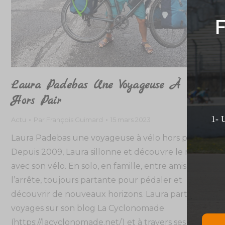
F
Laura Padebas Une Voyageuse À Vélo
Hors Pair
1- 
Actu
Par
François Guimard
15 mars 2023
Laura Padebas une voyageuse à vélo hors pair
Depuis 2009, Laura sillonne et découvre le monde
avec son vélo. En solo, en famille, entre amis, rien ne
l’arrête, toujours partante pour pédaler et
découvrir de nouveaux horizons. Laura partage ses
voyages sur son blog La Cyclonomade
(https://lacyclonomade.net/) et à travers ses