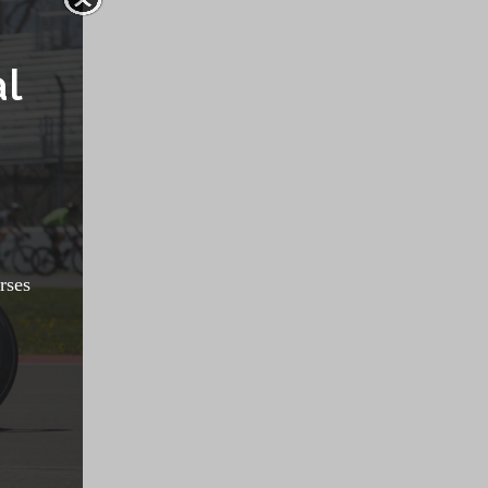
al
rses