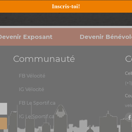
Inscris-toi!
Devenir Exposant
Devenir Bénévol
Communauté
C
Cel
FB Vélocité
(+1
IG Vélocité
Cou
FB Le Sportif.ca
vel
IG Le Sportif.ca