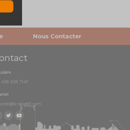
e
Nous Contacter
ontact
lulaire
) 438 928 7147
rriel
ocite@le-sportif.com