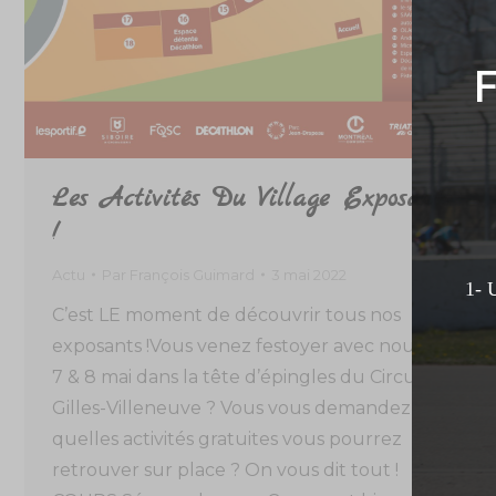
F
Les Activités Du Village Exposants
!
Actu
Par
François Guimard
3 mai 2022
1- 
C’est LE moment de découvrir tous nos
exposants !Vous venez festoyer avec nous les
7 & 8 mai dans la tête d’épingles du Circuit
Gilles-Villeneuve ? Vous vous demandez
quelles activités gratuites vous pourrez
retrouver sur place ? On vous dit tout !