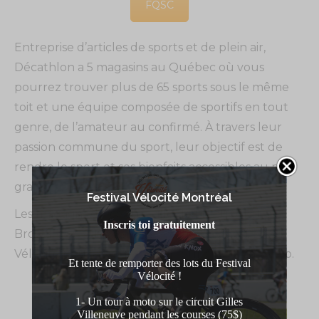
FQSC
Entreprise d’articles de sports et de plein air,
Décathlon a 5 magasins au Québec où vous
pourrez trouver plus de 65 sports sous le même
toit et une équipe composée de sportifs en tout
genre, de l’amateur au confirmé. À travers leur
passion commune du sport, leur objectif est de
rendre le sport et ses bienfaits accessibles au plus
grand nombre.
Festival Vélocité Montréal
Les magasins du centre ville de Montréal et de
Inscris toi gratuitement
Brossard se sont associés avec joie au Festival
Vélocité pour vous partager leur passion du vélo.
Et tente de remporter des lots du Festival
Vélocité !
1- Un tour à moto sur le circuit Gilles
Décathlon
Villeneuve pendant les courses (75$)