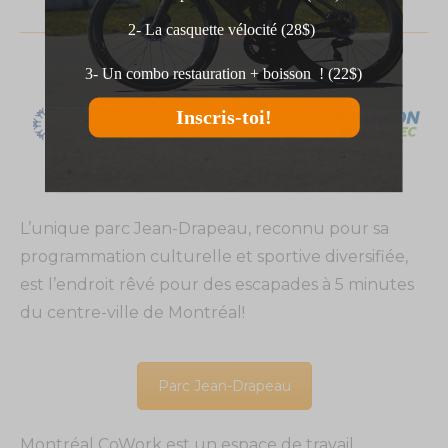
2- La casquette vélocité (28$)
3- Un combo restauration + boisson ! (22$)
Inscris-toi!
L’unique parc Jean-Drapeau, reconnu pour sa
programmation culturelle et sportive diversifiée,
est l’endroit rêvé pour des escapades à 5 minutes
du centre-ville de Montréal!
Parc Jean-Drapeau
Montréal CoWork est un espace de travail